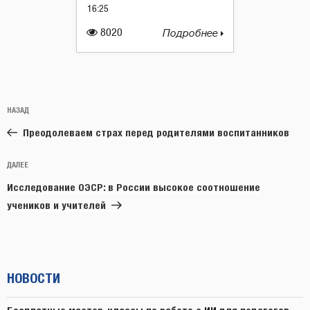
16:25
8020
Подробнее
Навигация
Предыдущая
НАЗАД
по
запись:
записям
Преодолеваем страх перед родителями воспитанников
Следующая
ДАЛЕЕ
запись
Исследование ОЭСР: в России высокое соотношение
учеников и учителей
НОВОСТИ