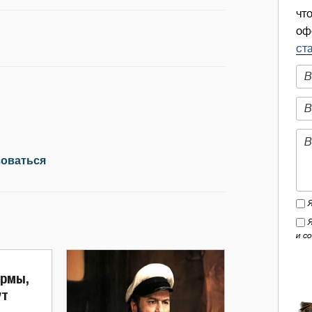
чт
оф
ст
зоваться
и с
рмы,
ут