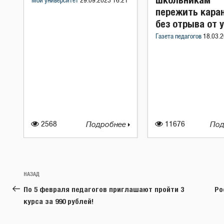
Мой университет
29.09.2023 16:21
пережить кара
без отрыва от 
Газета педагогов
18.03.2
2568
Подробнее
11676
Под
Навигация
Предыдущая
НАЗАД
по
запись:
По 5 февраля педагогов приглашают пройти 3
Ро
записям
курса за 990 рублей!