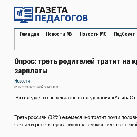
Перейти
к
содержимому
Тема дня
Новости МУ
Новости МО
ПедСовет
Опрос: треть родителей тратит на 
зарплаты
Новости
ОПУБЛИКОВАНО
01.02.2023 12:23
МОЙ УНИВЕРСИТЕТ
Это следует из результатов исследования «АльфаСт
Треть россиян (32%) ежемесячно тратит почти полови
секции и репетиторов,
пишут
«Ведомости» со ссылко