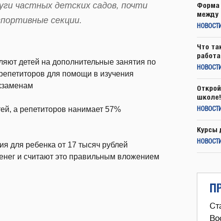
ги частных детских садов, почти
Форма 
между 
спортивные секции.
НОВОСТ
Что та
работа
ляют детей на дополнительные занятия по
НОВОСТИ
репетиторов для помощи в изучения
экзаменам
Открой
школе!
ей, а репетиторов нанимает 57%
НОВОСТИ
Курсы 
НОВОСТИ
ия для ребенка от 17 тысяч рублей
денег и считают это правильным вложением
П
Ст
Во