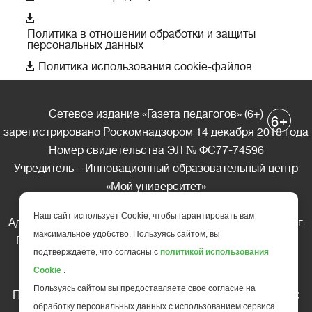

Политика в отношении обработки и защиты
персональных данных

Политика использования cookie-файлов
Сетевое издание «Газета педагогов» (6+)
+
6
зарегистрировано Роскомнадзором 14 декабря 2018 года
Номер свидетельства ЭЛ № ФС77-74596
Учредитель – Инновационный образовательный центр
«Мой университет»
Главный редактор – А.А. Ляшенко
Наш сайт использует Cookie, чтобы гарантировать вам
Адрес редакции: 185035 Россия, Республика Карелия, г.
максимальное удобство. Пользуясь сайтом, вы
Петрозаводск, ул. Фридриха Энгельса д.10, офис 211
подтверждаете, что согласны с
политикой использования
Телефон редакции: +7 (499) 685-10-45
Cookie
.
E-mail: gazeta@edu-family.ru
Пользуясь сайтом вы предоставляете свое согласие на
Перепечатка материалов газеты допускается только c
обработку персональных данных с использованием сервиса