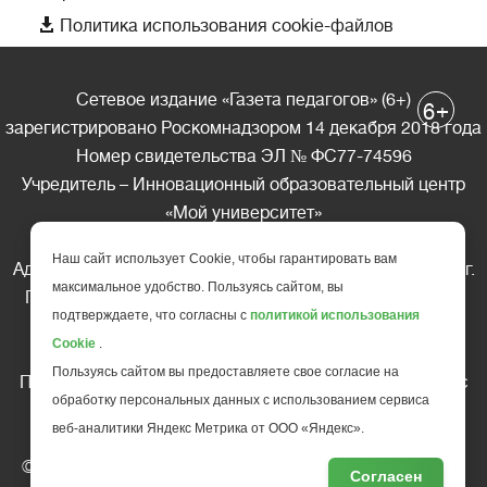

Политика использования cookie-файлов
Сетевое издание «Газета педагогов» (6+)
+
6
зарегистрировано Роскомнадзором 14 декабря 2018 года
Номер свидетельства ЭЛ № ФС77-74596
Учредитель – Инновационный образовательный центр
«Мой университет»
Главный редактор – А.А. Ляшенко
Наш сайт использует Cookie, чтобы гарантировать вам
Адрес редакции: 185035 Россия, Республика Карелия, г.
максимальное удобство. Пользуясь сайтом, вы
Петрозаводск, ул. Фридриха Энгельса д.10, офис 211
подтверждаете, что согласны с
политикой использования
Телефон редакции: +7 (499) 685-10-45
Cookie
.
E-mail: gazeta@edu-family.ru
Пользуясь сайтом вы предоставляете свое согласие на
Перепечатка материалов газеты допускается только c
обработку персональных данных с использованием сервиса
письменного разрешения редакции
веб-аналитики Яндекс Метрика от ООО «Яндекс».
Ссылка на «Газету педагогов» обязательна.
© АНО ДПО "Инновационный образовательный центр
Согласен