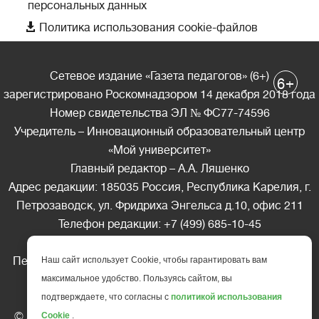
персональных данных

Политика использования cookie-файлов
Сетевое издание «Газета педагогов» (6+)
+
6
зарегистрировано Роскомнадзором 14 декабря 2018 года
Номер свидетельства ЭЛ № ФС77-74596
Учредитель – Инновационный образовательный центр
«Мой университет»
Главный редактор – А.А. Ляшенко
Адрес редакции: 185035 Россия, Республика Карелия, г.
Петрозаводск, ул. Фридриха Энгельса д.10, офис 211
Телефон редакции: +7 (499) 685-10-45
E-mail: gazeta@edu-family.ru
Перепечатка материалов газеты допускается только c
Наш сайт использует Cookie, чтобы гарантировать вам
письменного разрешения редакции
максимальное удобство. Пользуясь сайтом, вы
Ссылка на «Газету педагогов» обязательна.
подтверждаете, что согласны с
политикой использования
© АНО ДПО "Инновационный образовательный центр
Cookie
.