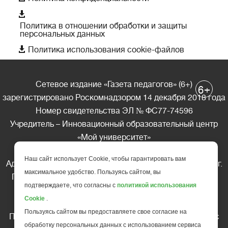

Политика в отношении обработки и защиты
персональных данных

Политика использования cookie-файлов
Сетевое издание «Газета педагогов» (6+)
+
6
зарегистрировано Роскомнадзором 14 декабря 2018 года
Номер свидетельства ЭЛ № ФС77-74596
Учредитель – Инновационный образовательный центр
«Мой университет»
Главный редактор – А.А. Ляшенко
Наш сайт использует Cookie, чтобы гарантировать вам
Адрес редакции: 185035 Россия, Республика Карелия, г.
максимальное удобство. Пользуясь сайтом, вы
Петрозаводск, ул. Фридриха Энгельса д.10, офис 211
подтверждаете, что согласны с
политикой использования
Телефон редакции: +7 (499) 685-10-45
Cookie
.
E-mail: gazeta@edu-family.ru
Пользуясь сайтом вы предоставляете свое согласие на
Перепечатка материалов газеты допускается только c
обработку персональных данных с использованием сервиса