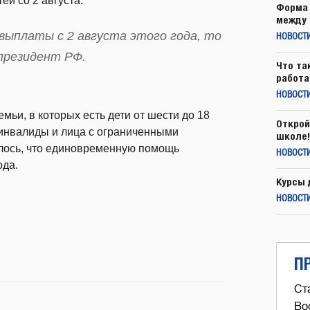
ей со 2 августа.
Форма 
между 
выплаты с 2 августа этого года, то
НОВОСТ
 президент РФ.
Что та
работа
НОВОСТИ
мьи, в которых есть дети от шести до 18
Открой
– инвалиды и лица с ограниченными
школе!
алось, что единовременную помощь
НОВОСТИ
ода.
Курсы 
НОВОСТИ
П
Ст
Во