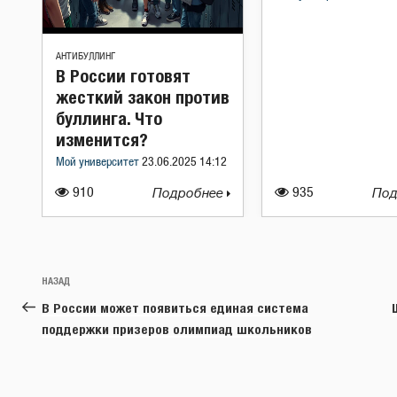
АНТИБУЛЛИНГ
В России готовят
жесткий закон против
буллинга. Что
изменится?
Мой университет
23.06.2025 14:12
910
Подробнее
935
Под
Навигация
Предыдущая
НАЗАД
по
запись:
В России может появиться единая система
записям
поддержки призеров олимпиад школьников