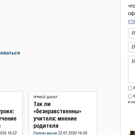
чт
оф
ст
зоваться
ПРЯМОЙ ДИАЛОГ
и с
Так ли
уроке:
«безнравственны»
учение
учителя: мнение
м
родителя
2025 16:22
Папины мысли
22.01.2020 16:29