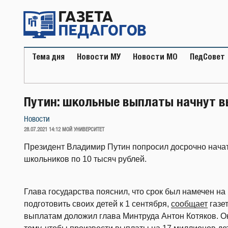
Перейти
к
содержимому
Тема дня
Новости МУ
Новости МО
ПедСовет
Путин: школьные выплаты начнут вы
Новости
ОПУБЛИКОВАНО
28.07.2021 14:12
МОЙ УНИВЕРСИТЕТ
Президент Владимир Путин попросил досрочно нач
школьников по 10 тысяч рублей.
Глава государства пояснил, что срок был намечен на
подготовить своих детей к 1 сентября,
сообщает
газет
выплатам доложил глава Минтруда Антон Котяков. Он 