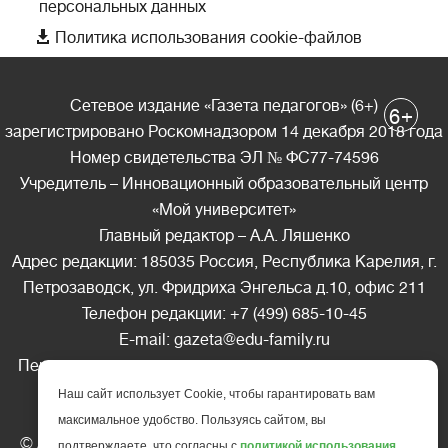
персональных данных

Политика использования cookie-файлов
Сетевое издание «Газета педагогов» (6+)
+
6
зарегистрировано Роскомнадзором 14 декабря 2018 года
Номер свидетельства ЭЛ № ФС77-74596
Учредитель – Инновационный образовательный центр
«Мой университет»
Главный редактор – А.А. Ляшенко
Адрес редакции: 185035 Россия, Республика Карелия, г.
Петрозаводск, ул. Фридриха Энгельса д.10, офис 211
Телефон редакции: +7 (499) 685-10-45
E-mail: gazeta@edu-family.ru
Перепечатка материалов газеты допускается только c
письменного разрешения редакции
Наш сайт использует Cookie, чтобы гарантировать вам
Ссылка на «Газету педагогов» обязательна.
максимальное удобство. Пользуясь сайтом, вы
© АНО ДПО "Инновационный образовательный центр
подтверждаете, что согласны с
политикой использования