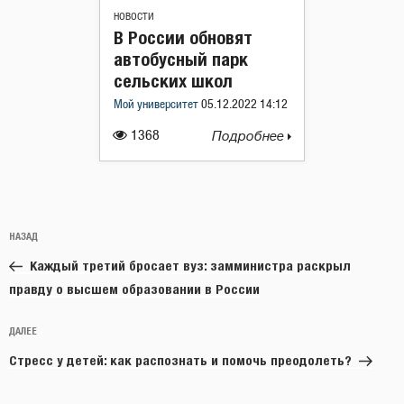
НОВОСТИ
В России обновят
автобусный парк
сельских школ
Мой университет
05.12.2022 14:12
1368
Подробнее
Навигация
Предыдущая
НАЗАД
по
запись:
записям
Каждый третий бросает вуз: замминистра раскрыл
правду о высшем образовании в России
Следующая
ДАЛЕЕ
запись
Стресс у детей: как распознать и помочь преодолеть?