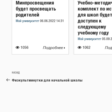
Минпросвещения
Учебно-методи
будет просвещать
комплект по и
родителей
для школ буде
доступен к
Мой университет
06.06.2022 14:31
следующему
учебному году
Мой университет
05.09.
1056
Подробнее
1062
Под
Навигация
Предыдущая
НАЗАД
по
запись:
Физкультминутки для начальной школы
записям