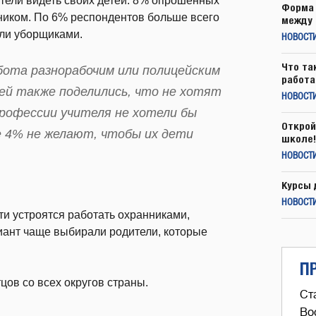
отели видеть своих детей. 8% опрошенных
Форма 
орником. По 6% респондентов больше всего
между 
или уборщиками.
НОВОСТ
Что та
бота разнорабочим или полицейским
работа
ей также поделились, что не хотят
НОВОСТИ
профессии учителя не хотели бы
Открой
е 4% не желают, чтобы их дети
школе!
НОВОСТИ
Курсы 
НОВОСТИ
и устроятся работать охранниками,
иант чаще выбирали родители, которые
П
цов со всех округов страны.
Ст
Во