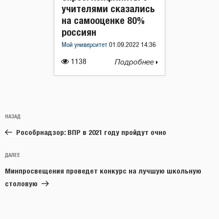
учителями сказались
на самооценке 80%
россиян
Мой университет
01.09.2022 14:36
1138
Подробнее
Навигация
Предыдущая
НАЗАД
по
запись:
записям
Рособрнадзор: ВПР в 2021 году пройдут очно
Следующая
ДАЛЕЕ
запись
Минпросвещения проведет конкурс на лучшую школьную
столовую