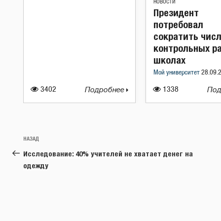
НОВОСТИ
Президент
потребовал
сократить чис
контрольных ра
школах
Мой университет
28.09.
3402
Подробнее
1338
Под
Навигация
Предыдущая
НАЗАД
по
запись:
Исследование: 40% учителей не хватает денег на
записям
одежду