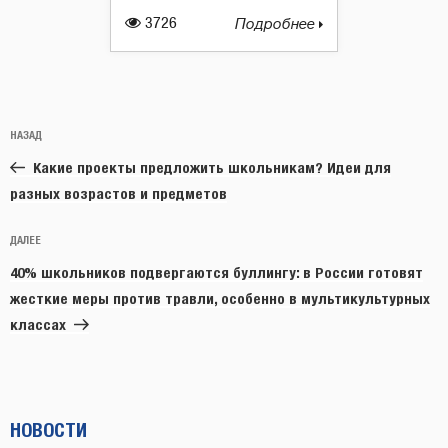
3726
Подробнее
Навигация
Предыдущая
НАЗАД
по
запись:
записям
Какие проекты предложить школьникам? Идеи для
разных возрастов и предметов
Следующая
ДАЛЕЕ
запись
40% школьников подвергаются буллингу: в России готовят
жесткие меры против травли, особенно в мультикультурных
классах
НОВОСТИ