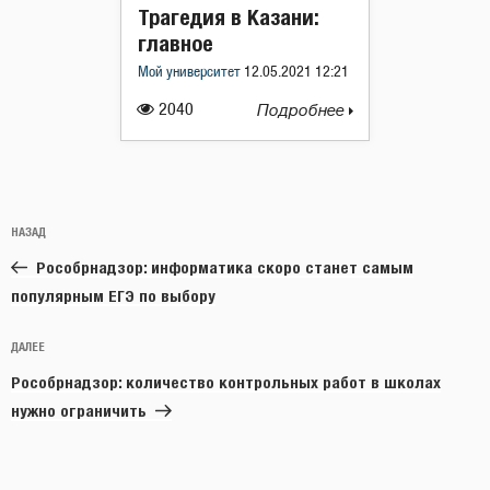
Трагедия в Казани:
главное
Мой университет
12.05.2021 12:21
2040
Подробнее
Навигация
Предыдущая
НАЗАД
по
запись:
записям
Рособрнадзор: информатика скоро станет самым
популярным ЕГЭ по выбору
Следующая
ДАЛЕЕ
запись
Рособрнадзор: количество контрольных работ в школах
нужно ограничить