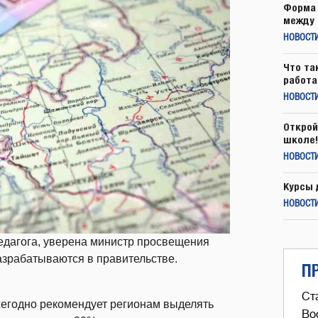
Форма 
между 
НОВОСТ
Что та
работа
НОВОСТИ
Открой
школе!
НОВОСТИ
Курсы 
НОВОСТИ
едагога, уверена министр просвещения
азрабатываются в правительстве.
П
Ст
егодно рекомендует регионам выделять
Во