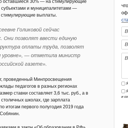
ько оставшиеся 30% — на стимулирующие
чт
а субъектами и муниципалитетами —
оф
 и стимулирующие выплаты.
ст
сеевне Голиковой сейчас
с. Они позволят ввести единую
труктура оплаты труда, позволят
м уровне», — отметила министр
оссийской газете».
г, проведенный Минпросвещения
клады педагогов в разных регионах
мер ставки составляет 3,6 тыс. руб., а в
и с
 столичных школах, где зарплата
по итогам первого полугодия 2019 года
 Собянин.
равками в закон «Об образовании в РФ».