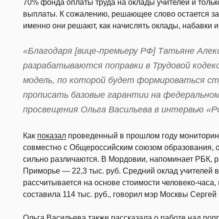
70% фонда оплаты труда на оклады учителей и тол
выплаты. К сожалению, решающее слово остается з
именно они решают, как начислять оклады, набавки
«Благодаря [вице-премьеру РФ] Татьяне Алек
разрабатываются поправки в Трудовой кодек
модель, по которой будет формироваться с
прописать базовые гарантии на федерально
просвещения Ольга Васильева в интервью «Р
Как
показал
проведенный в прошлом году мониторин
совместно с Общероссийским союзом образования, о
сильно различаются. В Мордовии, напоминает РБК, раз
Приморье — 22,3 тыс. руб. Средний оклад учителей в
рассчитывается на основе стоимости человеко-часа, 
составила 114 тыс. руб., говорил мэр Москвы Сергей
Ольга Васильева также рассказала о работе над поп