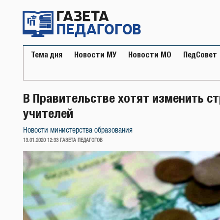
Перейти
к
содержимому
Тема дня
Новости МУ
Новости МО
ПедСовет
В Правительстве хотят изменить с
учителей
Новости министерства образования
ОПУБЛИКОВАНО
13.01.2020 12:33
ГАЗЕТА ПЕДАГОГОВ