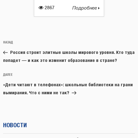
2867
Подробнее
Навигация
Предыдущая
НАЗАД
по
запись:
записям
Россия строит элитные школы мирового уровня. Кто туда
попадет — и как это изменит образование в стране?
Следующая
ДАЛЕЕ
запись
«Дети читают в телефонах»: школьные библиотеки на грани
вымирания. Что с ними не так?
НОВОСТИ