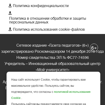

Политика конфиденциальности

Политика в отношении обработки и защиты
персональных данных

Политика использования cookie-файлов
Сетевое издание «Газета педагогов» (6+)
+
6
зарегистрировано Роскомнадзором 14 декабря 2018 года
Номер свидетельства ЭЛ № ФС77-74596
Учредитель – Инновационный образовательный центр
«Мой университет»
Главный редактор – А.А. Ляшенко
Наш сайт использует Cookie, чтобы гарантировать вам
Адрес редакции: 185035 Россия, Республика Карелия, г.
максимальное удобство. Пользуясь сайтом, вы
Петрозаводск, ул. Фридриха Энгельса д.10, офис 211
подтверждаете, что согласны с
политикой использования
Телефон редакции: +7 (499) 685-10-45
Cookie
.
E-mail: gazeta@edu-family.ru
Пользуясь сайтом вы предоставляете свое согласие на