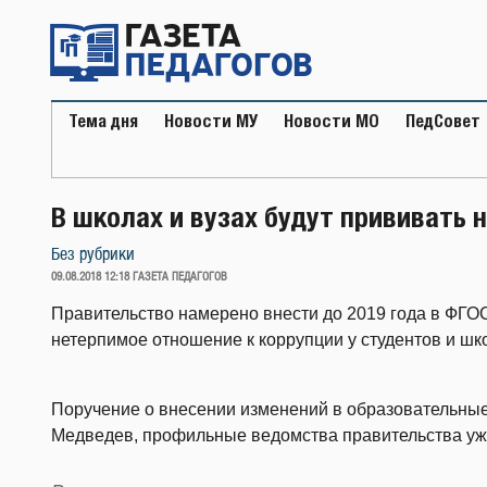
Перейти
к
содержимому
Тема дня
Новости МУ
Новости МО
ПедСовет
В школах и вузах будут прививать 
Без рубрики
ОПУБЛИКОВАНО
09.08.2018 12:18
ГАЗЕТА ПЕДАГОГОВ
Правительство намерено внести до 2019 года в ФГО
нетерпимое отношение к коррупции у студентов и шк
Поручение о внесении изменений в образовательны
Медведев, профильные ведомства правительства уже