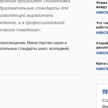
оручения произойдет «подготовка
Форма 
между 
образовательные стандарты для
НОВОСТ
 позволяющей выработать
едению, а в профессиональной
Что та
работа
такого поведения».
НОВОСТИ
нпросвещения, Министерство науки и
Открой
школе!
ательные стандарты школ, колледжей,
НОВОСТИ
Курсы 
НОВОСТИ
П
Ст
Во