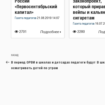
России
законопроект,
«Первосентябрьский
который прира
капитал»
вейпы и кальян
сигаретам
Газета педагогов
21.08.2019 14:07
Газета педагогов
16.07.2
2701
Подробнее
2280
Под
Навигация
Предыдущая
НАЗАД
по
запись:
В период ОРВИ в школах и детсадах педагоги будут
В шк
записям
осматривать детей по утрам