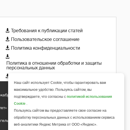

Требования к публикации статей

Пользовательское соглашение

Политика конфиденциальности

Политика в отношении обработки и защиты
персональных данных

Политика использования cookie-файлов
Наш сайт использует Cookie, чтобы гарантировать вам
максимальное удобство. Пользуясь сайтом, вы
екабря 2018 года
подтверждаете, что согласны с
политикой использования
+
6
Cookie
.
тет»
Пользуясь сайтом вы предоставляете свое согласие на
обработку персональных данных с использованием сервиса
гельса д.10, офис 211
веб-аналитики Яндекс Метрика от ООО «Яндекс».