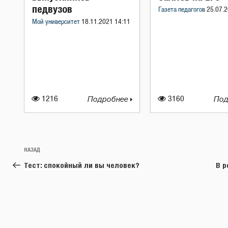
педвузов
Газета педагогов
25.07.2
Мой университет
18.11.2021 14:11
1216
Подробнее
3160
Под
Навигация
Предыдущая
НАЗАД
по
запись:
Тест: спокойный ли вы человек?
В р
записям