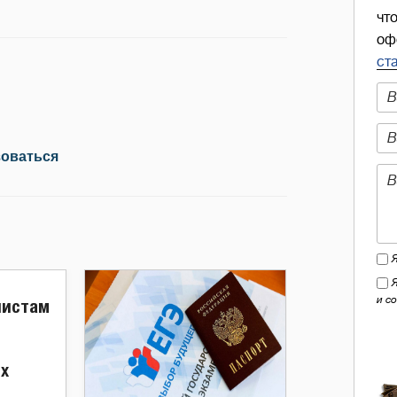
чт
оф
ст
зоваться
и с
листам
х