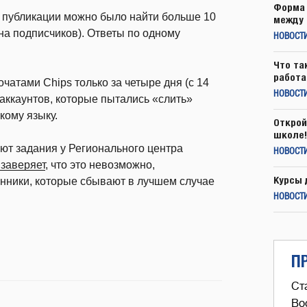
Форма 
т публикации можно было найти больше 10
между 
на подписчиков). Ответы по одному
НОВОСТ
Что та
работа
чатами Chips только за четыре дня (с 14
НОВОСТИ
ккаунтов, которые пытались «слить»
кому языку.
Открой
школе!
ают задания у Регионального центра
НОВОСТИ
заверяет
, что это невозможно,
Курсы 
нники, которые сбывают в лучшем случае
НОВОСТИ
П
Ст
Во