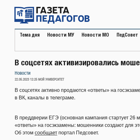
Перейти
к
содержимому
Тема дня
Новости МУ
Новости МО
ПедСовет
В соцсетях активизировались мошен
Новости
ОПУБЛИКОВАНО
22.05.2023 12:25
МОЙ УНИВЕРСИТЕТ
В соцсетях активно продаются «ответы» на госэкзам
в ВК, каналы в телеграме.
В преддверии ЕГЭ (основная кампания стартует 26 м
«ответы» на госэкзамены: мошенники создают для этог
Об этом
сообщает
портал Педсовет.