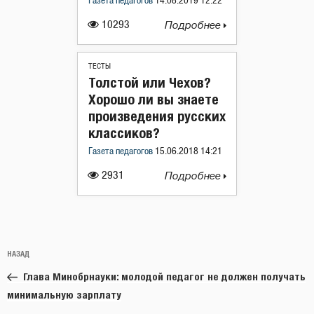
Газета педагогов
14.08.2019 12:22
10293
Подробнее
ТЕСТЫ
Толстой или Чехов?
Хорошо ли вы знаете
произведения русских
классиков?
Газета педагогов
15.06.2018 14:21
2931
Подробнее
Навигация
Предыдущая
НАЗАД
по
запись:
записям
Глава Минобрнауки: молодой педагог не должен получать
минимальную зарплату