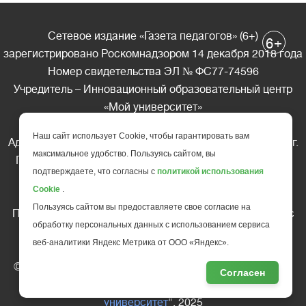
Сетевое издание «Газета педагогов» (6+)
+
6
зарегистрировано Роскомнадзором 14 декабря 2018 года
Номер свидетельства ЭЛ № ФС77-74596
Учредитель – Инновационный образовательный центр
«Мой университет»
Главный редактор – А.А. Ляшенко
Наш сайт использует Cookie, чтобы гарантировать вам
Адрес редакции: 185035 Россия, Республика Карелия, г.
максимальное удобство. Пользуясь сайтом, вы
Петрозаводск, ул. Фридриха Энгельса д.10, офис 211
подтверждаете, что согласны с
политикой использования
Телефон редакции: +7 (499) 685-10-45
Cookie
.
E-mail: gazeta@edu-family.ru
Пользуясь сайтом вы предоставляете свое согласие на
Перепечатка материалов газеты допускается только c
обработку персональных данных с использованием сервиса
письменного разрешения редакции
веб-аналитики Яндекс Метрика от ООО «Яндекс».
Ссылка на «Газету педагогов» обязательна.
© АНО ДПО "Инновационный образовательный центр
Согласен
повышения квалификации и переподготовки "
Мой
университет
", 2025