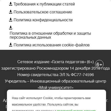

Требования к публикации статей

Пользовательское соглашение

Политика конфиденциальности

Политика в отношении обработки и защиты
персональных данных

Политика использования cookie-файлов
Сетевое издание «Газета педагогов» (6+)
+
6
зарегистрировано Роскомнадзором 14 декабря 2018 года
Номер свидетельства ЭЛ № ФС77-74596
Учредитель – Инновационный образовательный центр
«Мой университет»
Главный редактор – А.А. Ляшенко
Наш сайт использует Cookie, чтобы гарантировать вам
Адрес редакции: 185035 Россия, Республика Карелия, г.
максимальное удобство. Пользуясь сайтом, вы
Петрозаводск, ул. Фридриха Энгельса д.10, офис 211