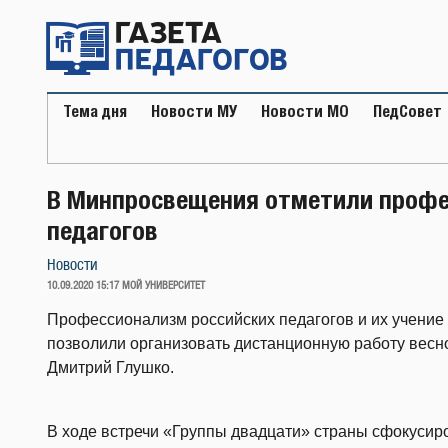
Перейти
к
содержимому
Тема дня
Новости МУ
Новости МО
ПедСовет
В Минпросвещения отметили профе
педагогов
Новости
ОПУБЛИКОВАНО
10.09.2020 15:17
МОЙ УНИВЕРСИТЕТ
Профессионализм российских педагогов и их учение
позволили организовать дистанционную работу весно
Дмитрий Глушко.
В ходе встречи «Группы двадцати» страны сфокусиро