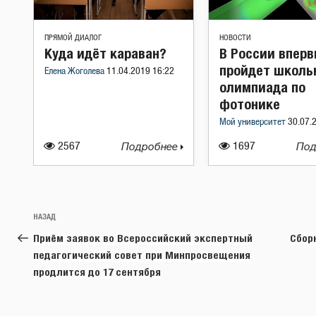
ПРЯМОЙ ДИАЛОГ
НОВОСТИ
Куда идёт караван?
В России впер
пройдет школь
Елена Жоголева
11.04.2019 16:22
олимпиада по
фотонике
Мой университет
30.07.
2567
Подробнее
1697
Под
Навигация
Предыдущая
НАЗАД
по
запись:
Приём заявок во Всероссийский экспертный
Сбор
записям
педагогический совет при Минпросвещения
продлится до 17 сентября