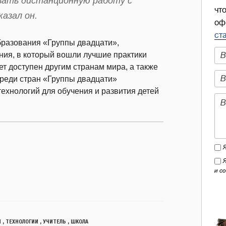
овать дистанционную работу с
чт
казал он.
оф
ст
бразования «Группы двадцати»,
ния, в который вошли лучшие практики
ет доступен другим странам мира, а также
реди стран «Группы двадцати»
ехнологий для обучения и развития детей
и с
Я
,
ТЕХНОЛОГИИ
,
УЧИТЕЛЬ
,
ШКОЛА