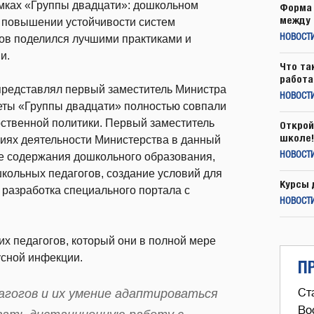
мках «Группы двадцати»: дошкольном
Форма 
между 
 повышении устойчивости систем
тов поделился лучшими практиками и
НОВОСТ
и.
Что та
работа
редставлял первый заместитель Министра
НОВОСТИ
теты «Группы двадцати» полностью совпали
ственной политики. Первый заместитель
Открой
школе!
иях деятельности Министерства в данный
ие содержания дошкольного образования,
НОВОСТИ
ольных педагогов, создание условий для
Курсы 
 разработка специального портала с
НОВОСТИ
х педагогов, который они в полной мере
сной инфекции.
П
агогов и их умение адаптироваться
Ст
Во