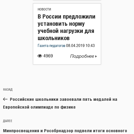
НОВОСТИ
В России предложили
установить норму
учебной нагрузки для
школьников
Газета педагогов
08.04.2019 10:43
4969
Подробнее
Навигация
Предыдущая
НАЗАД
по
запись:
записям
Российские школьники завоевали пять медалей на
Европейской олимпиаде по физике
Следующая
ДАЛЕЕ
запись
Минпросвещения и Рособрнадзор подвели итоги основного