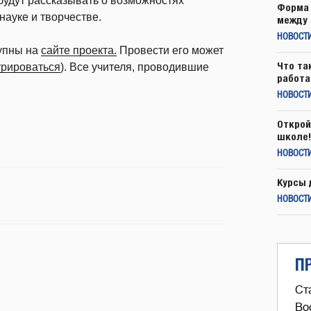
 будут рассказывать о возможностях
Форма 
науке и творчестве.
между 
НОВОСТ
тупны на
сайте проекта.
Провести его может
Что та
трироваться
). Все учителя, проводившие
работа
НОВОСТИ
Открой
школе!
НОВОСТИ
Курсы 
НОВОСТИ
П
Ст
Во