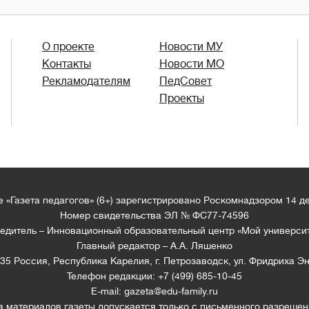
О проекте
Новости МУ
Контакты
Новости МО
Рекламодателям
ПедСовет
Проекты
 «Газета педагогов» (6+) зарегистрировано Роскомнадзором 14 д
Номер свидетельства ЭЛ № ФС77-74596
едитель – Инновационный образовательный центр «Мой универси
Главный редактор – А.А. Ляшенко
35 Россия, Республика Карелия, г. Петрозаводск, ул. Фридриха Эн
Телефон редакции: +7 (499) 685-10-45
E-mail: gazeta@edu-family.ru
а материалов газеты допускается только c письменного разрешен