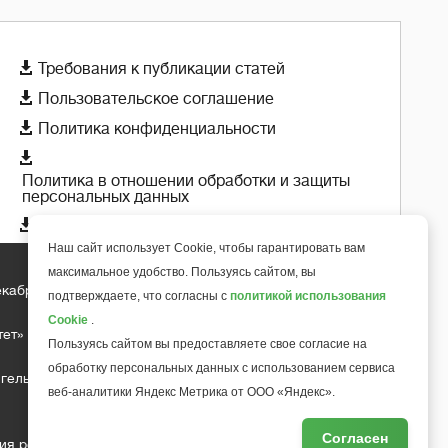

Требования к публикации статей

Пользовательское соглашение

Политика конфиденциальности

Политика в отношении обработки и защиты
персональных данных

Политика использования cookie-файлов
Наш сайт использует Cookie, чтобы гарантировать вам
максимальное удобство. Пользуясь сайтом, вы
екабря 2018 года
подтверждаете, что согласны с
политикой использования
+
6
Cookie
.
тет»
Пользуясь сайтом вы предоставляете свое согласие на
обработку персональных данных с использованием сервиса
гельса д.10, офис 211
веб-аналитики Яндекс Метрика от ООО «Яндекс».
Согласен
ия редакции