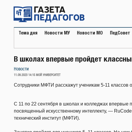
Перейти
к
содержимому
Тема дня
Новости МУ
Новости МО
ПедСовет
В школах впервые пройдет классный
Новости
ОПУБЛИКОВАНО
11.09.2023 14:15
МОЙ УНИВЕРСИТЕТ
Сотрудники МФТИ расскажут ученикам 5-11 классов о
С 11 по 22 сентября в школах и колледжах впервые 
посвященный искусственному интеллекту, — RuCode
технический институт (МФТИ).