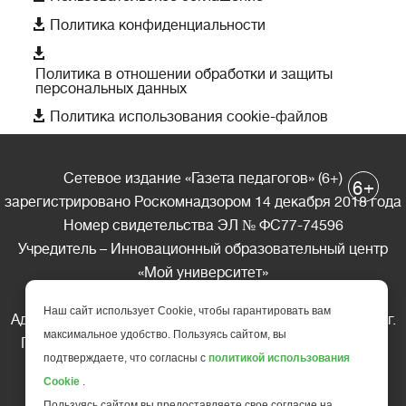

Политика конфиденциальности

Политика в отношении обработки и защиты
персональных данных

Политика использования cookie-файлов
Сетевое издание «Газета педагогов» (6+)
+
6
зарегистрировано Роскомнадзором 14 декабря 2018 года
Номер свидетельства ЭЛ № ФС77-74596
Учредитель – Инновационный образовательный центр
«Мой университет»
Главный редактор – А.А. Ляшенко
Наш сайт использует Cookie, чтобы гарантировать вам
Адрес редакции: 185035 Россия, Республика Карелия, г.
максимальное удобство. Пользуясь сайтом, вы
Петрозаводск, ул. Фридриха Энгельса д.10, офис 211
подтверждаете, что согласны с
политикой использования
Телефон редакции: +7 (499) 685-10-45
Cookie
.
E-mail: gazeta@edu-family.ru
Пользуясь сайтом вы предоставляете свое согласие на