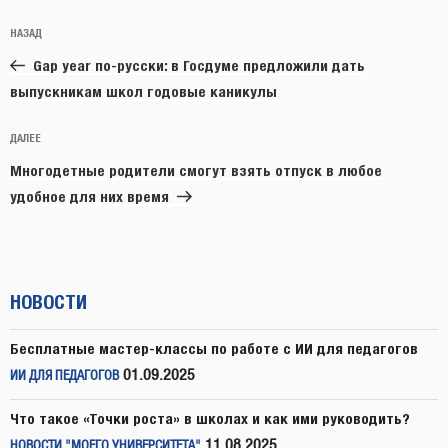
Навигация
Предыдущая
НАЗАД
по
запись:
записям
Gap year по-русски: в Госдуме предложили дать
выпускникам школ годовые каникулы
Следующая
ДАЛЕЕ
запись
Многодетные родители смогут взять отпуск в любое
удобное для них время
НОВОСТИ
Бесплатные мастер-классы по работе с ИИ для педагогов
01.09.2025
ИИ ДЛЯ ПЕДАГОГОВ
Что такое «Точки роста» в школах и как ими руководить?
11.08.2025
НОВОСТИ "МОЕГО УНИВЕРСИТЕТА"