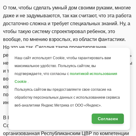
О том, чтобы сделать умный дом своими руками, многие
даже и не задумываются, так как считают, что эта работа
достаточно сложна и требует специальных знаний. Ну, а
чтобы такую систему спроектировал ребенок, это
вообще, по мнению взрослых, из области фантастики.
Но это не так. Сегодня такое проектирование
реальность. Конечно, придется постараться и приложить
Наш сайт использует Cookie, чтобы гарантировать вам
немало усилий, чтобы идея умного дома (умной теплицы
максимальное удобство. Пользуясь сайтом, вы
и т.п.) стала понятна и доступна подростку, но
подтверждаете, что согласны с
политикой использования
вознаграждением станет не только дом, максимально
Cookie
.
комфортный и благожелательный к человеку, но и
Пользуясь сайтом вы предоставляете свое согласие на
подросток, научившийся профессиональным
обработку персональных данных с использованием сервиса
инженерным навыкам.
веб-аналитики Яндекс Метрика от ООО «Яндекс».
В Казани на базе МАОУ «Лицей — инженерный центр»
Согласен
Советского района прошла очередная стажировка,
организованная Республиканским ЦВР по компетенции