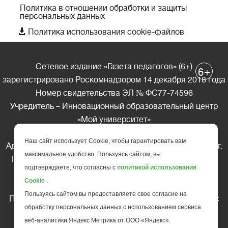
Политика в отношении обработки и защиты
персональных данных

Политика использования cookie-файлов
Сетевое издание «Газета педагогов» (6+)
+
6
зарегистрировано Роскомнадзором 14 декабря 2018 года
Номер свидетельства ЭЛ № ФС77-74596
Учредитель – Инновационный образовательный центр
«Мой университет»
Главный редактор – А.А. Ляшенко
Наш сайт использует Cookie, чтобы гарантировать вам
Адрес редакции: 185035 Россия, Республика Карелия, г.
максимальное удобство. Пользуясь сайтом, вы
Петрозаводск, ул. Фридриха Энгельса д.10, офис 211
подтверждаете, что согласны с
политикой использования
Телефон редакции: +7 (499) 685-10-45
Cookie
.
E-mail: gazeta@edu-family.ru
Пользуясь сайтом вы предоставляете свое согласие на
Перепечатка материалов газеты допускается только c
обработку персональных данных с использованием сервиса
письменного разрешения редакции
веб-аналитики Яндекс Метрика от ООО «Яндекс».
Ссылка на «Газету педагогов» обязательна.