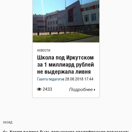
НОВОСТИ
Школа под Иркутском
за 1 миллиард рублей
не выдержала ливня
Газета педагогов
28.08.2018 17:44
2433
Подробнее
Навигация
Предыдущая
НАЗАД
по
запись:
Каким должно быть повышение квалификации педагогов: