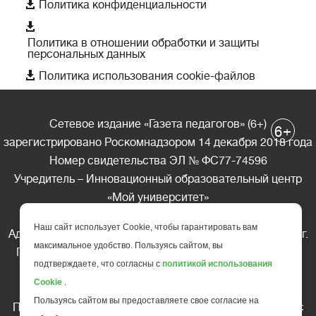

Политика конфиденциальности

Политика в отношении обработки и защиты
персональных данных

Политика использования cookie-файлов
Сетевое издание «Газета педагогов» (6+)
+
6
зарегистрировано Роскомнадзором 14 декабря 2018 года
Номер свидетельства ЭЛ № ФС77-74596
Учредитель – Инновационный образовательный центр
«Мой университет»
Главный редактор – А.А. Ляшенко
Наш сайт использует Cookie, чтобы гарантировать вам
Адрес редакции: 185035 Россия, Республика Карелия, г.
максимальное удобство. Пользуясь сайтом, вы
Петрозаводск, ул. Фридриха Энгельса д.10, офис 211
подтверждаете, что согласны с
политикой использования
Телефон редакции: +7 (499) 685-10-45
Cookie
.
E-mail: gazeta@edu-family.ru
Пользуясь сайтом вы предоставляете свое согласие на
Перепечатка материалов газеты допускается только c