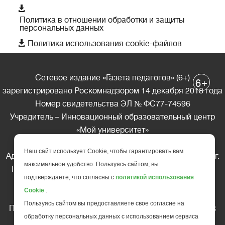

Политика в отношении обработки и защиты
персональных данных

Политика использования cookie-файлов
Сетевое издание «Газета педагогов» (6+)
+
6
зарегистрировано Роскомнадзором 14 декабря 2018 года
Номер свидетельства ЭЛ № ФС77-74596
Учредитель – Инновационный образовательный центр
«Мой университет»
Главный редактор – А.А. Ляшенко
Наш сайт использует Cookie, чтобы гарантировать вам
Адрес редакции: 185035 Россия, Республика Карелия, г.
максимальное удобство. Пользуясь сайтом, вы
Петрозаводск, ул. Фридриха Энгельса д.10, офис 211
подтверждаете, что согласны с
политикой использования
Телефон редакции: +7 (499) 685-10-45
Cookie
.
E-mail: gazeta@edu-family.ru
Пользуясь сайтом вы предоставляете свое согласие на
Перепечатка материалов газеты допускается только c
обработку персональных данных с использованием сервиса
письменного разрешения редакции